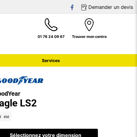
Demander un devis
01 76 24 09 67
Trouver mon centre
Services
oodYear
agle LS2
été
Sélectionnez votre dimension