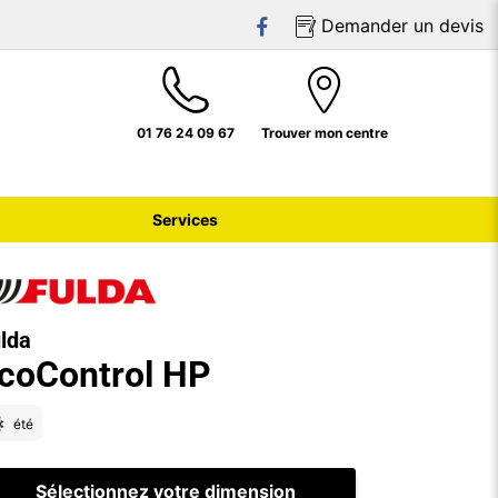
Demander un devis
01 76 24 09 67
Trouver mon centre
Services
lda
coControl HP
été
Sélectionnez votre dimension