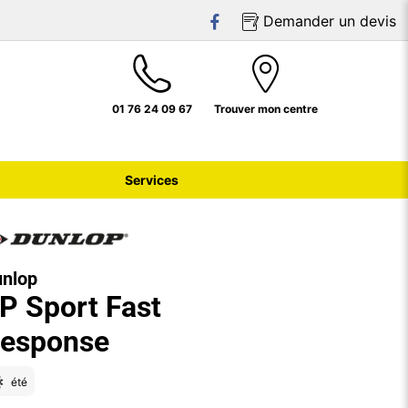
Demander un devis
01 76 24 09 67
Trouver mon centre
Services
nlop
P Sport Fast
esponse
été