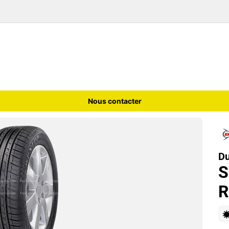
Nous contacter
Du
S
R