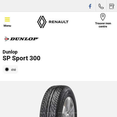
Trouver mon
Menu
centre
Dunlop
SP Sport 300
été