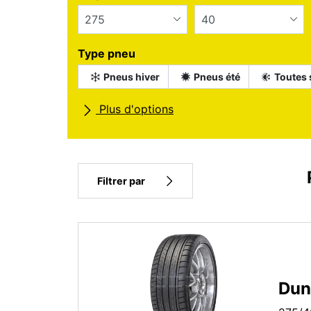
Type pneu
Pneus hiver
Pneus été
Toutes 
Plus d'options
Toutes marques
Type de véhicul
Filtrer par
Type pneu
Tous les types (3)
Hiver (0)
Dun
Eté (3)