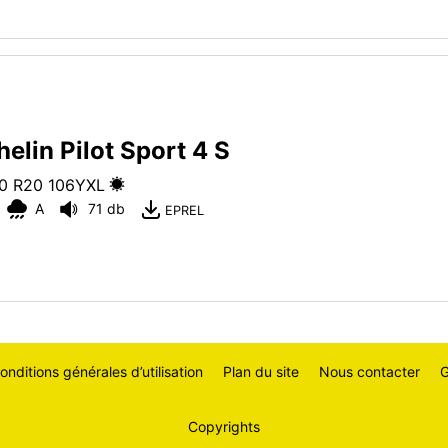
elin Pilot Sport 4 S
0 R20
106
Y
XL
A
71 db
EPREL
onditions générales d’utilisation
Plan du site
Nous contacter
G
Copyrights