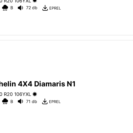
0 R20
106
Y
XL
B
72 db
EPREL
helin 4X4 Diamaris N1
0 R20
106
Y
XL
B
71 db
EPREL