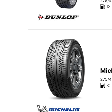
275/4
D
Toutes saisons (0)
Type de véhicule
Tous les types (3)
Tourisme (2)
4x4 (1)
Camionnette (0)
Camping car (0)
Mic
275/4
C
Run flat
Runflat (2)
Non Run flat (3)