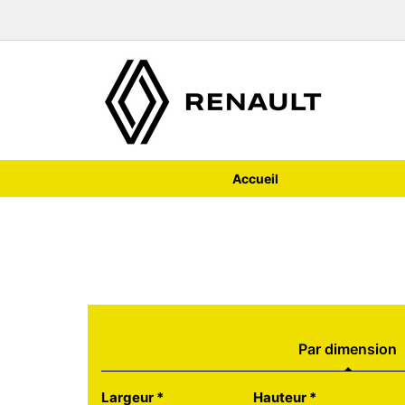
Accueil
Par dimension
Tab updated: Par dimension
Largeur
*
Hauteur
*