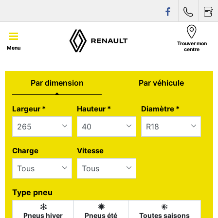
Trouver mon
Menu
centre
Par dimension
Par véhicule
Tab updated: Par dimension
Largeur
*
Hauteur
*
Diamètre
*
Charge
Vitesse
Type pneu
Pneus hiver
Pneus été
Toutes saisons