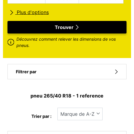
Plus d'options
Toutes marques
Trouver
Découvrez comment relever les dimensions de vos
Type de véhicule
pneus.
Run flat
Filtrer par
Type pneu
pneu ‎265/40 R18 - 1 reference
Tous les types (1)
Hiver (0)
Trier par :
Eté (1)