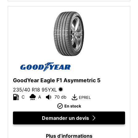
GoodYear Eagle F1 Asymmetric 5
235/40 R18
95
Y
XL
C
A
70 db
EPREL
En stock
Demander un devis
Plus d’informations