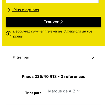
Plus d'options
Toutes marques
Trouver
Découvrez comment relever les dimensions de vos
Type de véhicule
pneus.
Run flat
Filtrer par
Type pneu
Pneus ‎235/40 R18 - 3 références
Tous les types (3)
Hiver (0)
Trier par :
Eté (3)