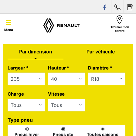
Trouver mon
Menu
centre
Par dimension
Par véhicule
Tab updated: Par dimension
Largeur
*
Hauteur
*
Diamètre
*
Charge
Vitesse
Type pneu
Pneus hiver
Pneus été
Toutes saisons