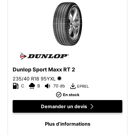
Toutes saisons (0)
Type de véhicule
Tous les types (3)
Tourisme (3)
4x4 (0)
Camionnette (0)
Dunlop Sport Maxx RT 2
Camping car (0)
235/40 R18
95
Y
XL
C
B
70 db
EPREL
En stock
Run flat
Demander un devis
Runflat (0)
Non Run flat (3)
Plus d’informations