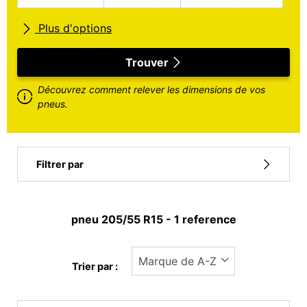
Plus d'options
Toutes marques
Trouver
Découvrez comment relever les dimensions de vos
Type de véhicule
pneus.
Run flat
Filtrer par
Type pneu
pneu ‎205/55 R15 - 1 reference
Tous les types (1)
Hiver (0)
Trier par :
Eté (1)