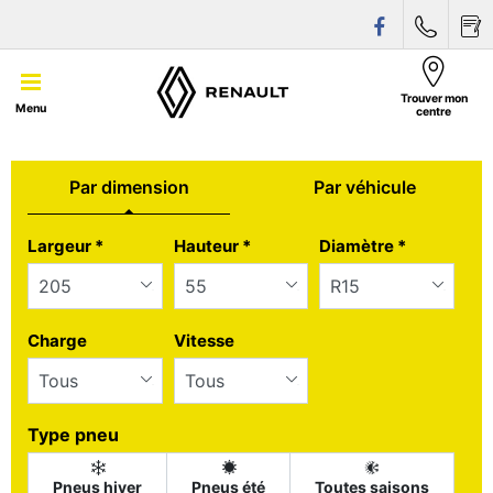
Trouver mon
Menu
centre
Par dimension
Par véhicule
Tab updated: Par dimension
Largeur
*
Hauteur
*
Diamètre
*
Charge
Vitesse
Type pneu
Pneus hiver
Pneus été
Toutes saisons