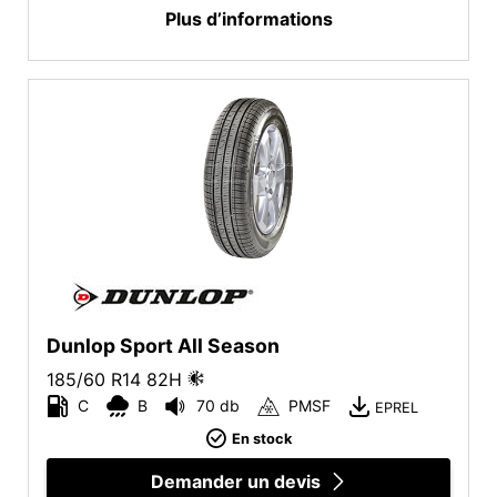
Plus d’informations
Dunlop Sport All Season
185/60 R14
82
H
C
B
70 db
PMSF
EPREL
En stock
Demander un devis