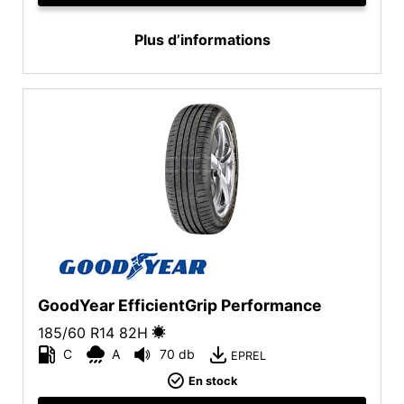
Plus d’informations
GoodYear EfficientGrip Performance
185/60 R14
82
H
C
A
70 db
EPREL
En stock