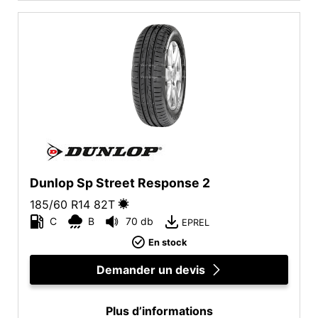
Plus d'options
Dunlop Sp Street Response 2
185/60 R14
82
T
C
B
70 db
EPREL
En stock
Demander un devis
Plus d’informations