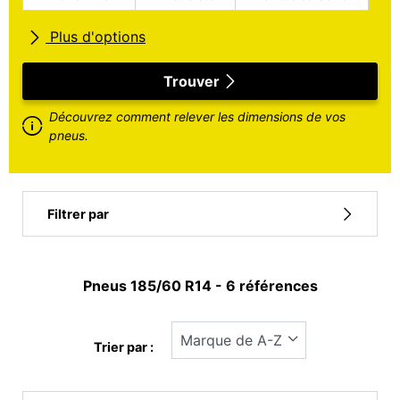
Plus d'options
Toutes marques
Trouver
Découvrez comment relever les dimensions de vos
Type de véhicule
pneus.
Run flat
Filtrer par
Type pneu
Pneus ‎185/60 R14 - 6 références
Tous les types (6)
Hiver (0)
Trier par :
Eté (5)