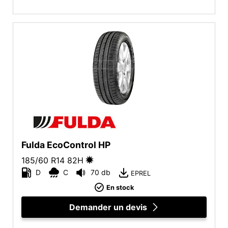
Fulda EcoControl HP
185/60 R14
82
H
D
C
70 db
EPREL
En stock
Demander un devis