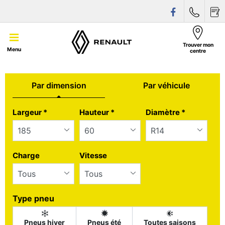
Trouver mon
Menu
centre
Par dimension
Par véhicule
Tab updated: Par dimension
Largeur
*
Hauteur
*
Diamètre
*
Charge
Vitesse
Type pneu
Pneus hiver
Pneus été
Toutes saisons