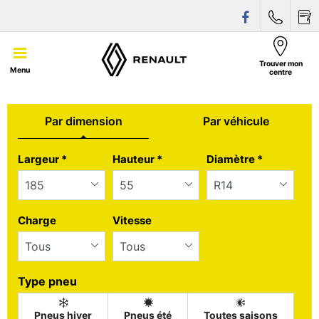
Trouver mon
Menu
centre
Par dimension
Par véhicule
Tab updated: Par dimension
Largeur
*
Hauteur
*
Diamètre
*
Charge
Vitesse
Type pneu
Pneus hiver
Pneus été
Toutes saisons