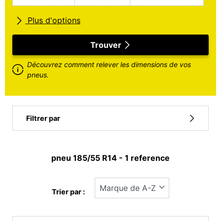
Plus d'options
Toutes marques
Trouver
Découvrez comment relever les dimensions de vos
Type de véhicule
pneus.
Run flat
Filtrer par
Type pneu
pneu ‎185/55 R14 - 1 reference
Tous les types (1)
Hiver (0)
Trier par :
Eté (1)